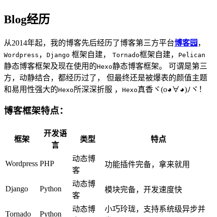
Blog经历
从2014年起，我的博客先后经历了博客第三方平台
博客园
，
，
框架自建，
框架自建，
Wordpress
Django
Tornado
Pelican
静态博客框架及现在使用的
静态博客框架。 可谓是第三
Hexo
方，动静结合，都经历过了， 但最终还是被爆表的颜值主题
和易用性强大的
所深深折服 ，
真香ヾ(o◕∀◕)ﾉヾ！
Hexo
Hexo
博客框架特点：
开发语
框架
类型
特点
言
动态博
Wordpress
PHP
功能插件完备，拿来就用
客
动态博
Django
Python
模块完备，开发速度快
客
动态博
小巧玲珑，支持系统级异步并
Tornado
Python