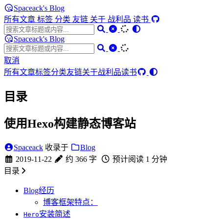
Spaceack's Blog
所有文章
标签
分类
友链
关于
战利品
读书
Spaceack's Blog
取消
所有文章
标签
分类
友链
关于
战利品
读书
目录
使用Hexo构建静态博客站
Spaceack
收录于
Blog
2019-11-22
约 366 字
预计阅读 1 分钟
目录
Blog经历
博客框架特点：
安装简述
Hero