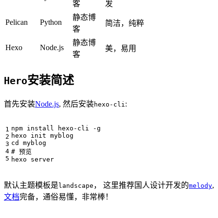
客
发
静态博
Pelican
Python
简洁，纯粹
客
静态博
Hexo
Node.js
美，易用
客
安装简述
Hero
首先安装
Node.js
, 然后安装
:
hexo-cli
npm install hexo-cli -g

cd
# 预览
默认主题模板是
， 这里推荐国人设计开发的
,
landscape
melody
文档
完备，通俗易懂，非常棒！