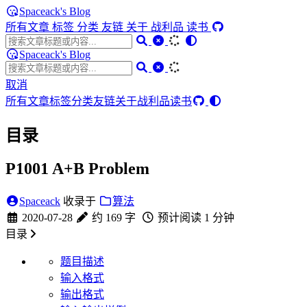
Spaceack's Blog
所有文章
标签
分类
友链
关于
战利品
读书
Spaceack's Blog
取消
所有文章
标签
分类
友链
关于
战利品
读书
目录
P1001 A+B Problem
Spaceack
收录于
算法
2020-07-28
约 169 字
预计阅读 1 分钟
目录
题目描述
输入格式
输出格式