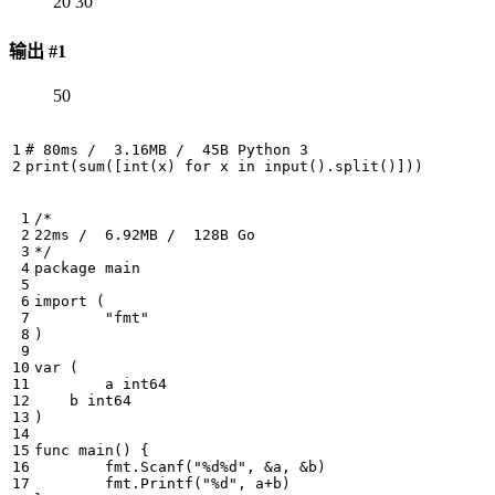
20 30
输出 #1
50
# 80ms /  3.16MB /  45B Python 3
print
(
sum
([
int
(
x
)
for
x
in
input
()
.
split
()]))
*/
package
main
import
(
"fmt"
)
var
(
a
int64
b
int64
)
func
main
()
{
fmt
.
Scanf
(
"%d%d"
,
&
a
,
&
b
)
fmt
.
Printf
(
"%d"
,
a
+
b
)