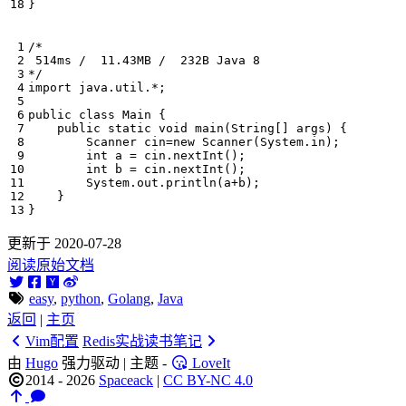
}
*/
import
java.util.*
;
public
class
Main
{
public
static
void
main
(
String
[]
args
)
{
Scanner
cin
=
new
Scanner
(
System
.
in
);
int
a
=
cin
.
nextInt
();
int
b
=
cin
.
nextInt
();
System
.
out
.
println
(
a
+
b
);
}
}
更新于 2020-07-28
阅读原始文档
easy
,
python
,
Golang
,
Java
返回
|
主页
Vim配置
Redis实战读书笔记
由
Hugo
强力驱动 | 主题 -
LoveIt
2014 - 2026
Spaceack
|
CC BY-NC 4.0