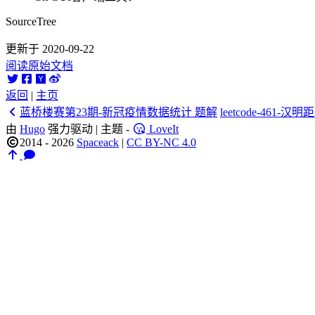
SourceTree
更新于 2020-09-22
阅读原始文档
返回
|
主页
蓝桥楼赛第23期-新冠疫情数据统计 题解
leetcode-461-汉明
由
Hugo
强力驱动 | 主题 -
LoveIt
2014 - 2026
Spaceack
|
CC BY-NC 4.0