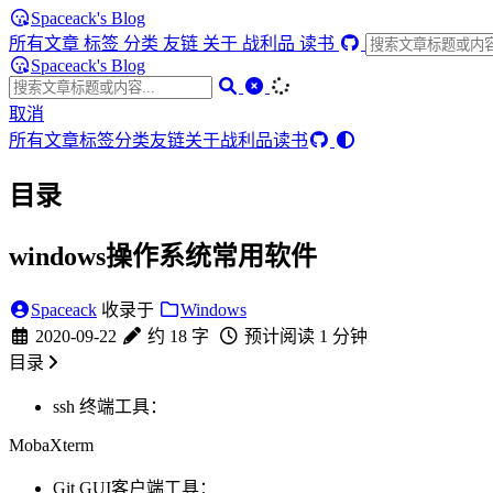
Spaceack's Blog
所有文章
标签
分类
友链
关于
战利品
读书
Spaceack's Blog
取消
所有文章
标签
分类
友链
关于
战利品
读书
目录
windows操作系统常用软件
Spaceack
收录于
Windows
2020-09-22
约 18 字
预计阅读 1 分钟
目录
ssh 终端工具：
MobaXterm
Git GUI客户端工具：