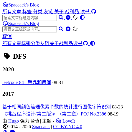
Spaceack's Blog
所有文章
标签
分类
友链
关于
战利品
读书
Spaceack's Blog
取消
所有文章
标签
分类
友链
关于
战利品
读书
DFS
2020
leetcode-841-钥匙和房间
08-31
2017
基于相同颜色连通像素个数的统计进行图像字符识别
08-23
《挑战程序设计(第二版)》（第二章）POJ No.2386
08-19
由
Hugo
强力驱动 | 主题 -
LoveIt
2014 - 2026
Spaceack
|
CC BY-NC 4.0