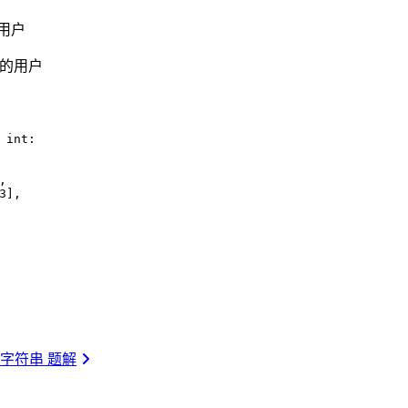
的用户
6%的用户
int
:
,
3
],
字符串 题解