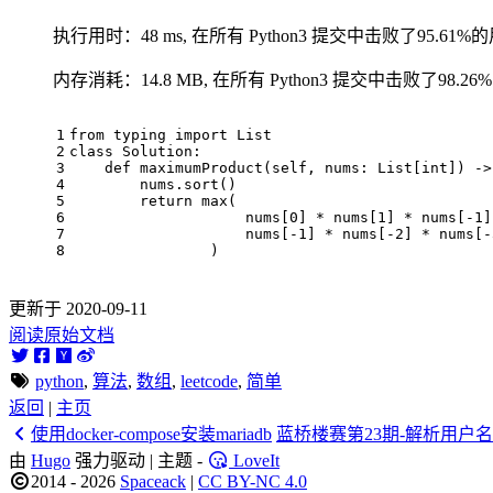
执行用时：48 ms, 在所有 Python3 提交中击败了95.61%
内存消耗：14.8 MB, 在所有 Python3 提交中击败了98.2
from
typing
import
List
class
Solution
:
def
maximumProduct
(
self
,
nums
:
List
[
int
])
->
nums
.
sort
()
return
max
(
nums
[
0
]
*
nums
[
1
]
*
nums
[
-
1
]
nums
[
-
1
]
*
nums
[
-
2
]
*
nums
[
-
)
更新于 2020-09-11
阅读原始文档
python
,
算法
,
数组
,
leetcode
,
简单
返回
|
主页
使用docker-compose安装mariadb
蓝桥楼赛第23期-解析用户名
由
Hugo
强力驱动 | 主题 -
LoveIt
2014 - 2026
Spaceack
|
CC BY-NC 4.0