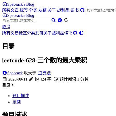
Spaceack's Blog
所有文章
标签
分类
友链
关于
战利品
读书
Spaceack's Blog
取消
所有文章
标签
分类
友链
关于
战利品
读书
目录
leetcode-628-三个数的最大乘积
Spaceack
收录于
算法
2020-09-11
约 424 字
预计阅读 1 分钟
目录
题目描述
示例
题目描述