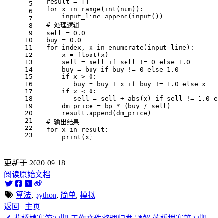
result
=
[]
for
x
in
range
(
int
(
num
)):
input_line
.
append
(
input
())
# 处理逻辑
sell
=
0.0
buy
=
0.0
for
index
,
x
in
enumerate
(
input_line
):
x
=
float
(
x
)
sell
=
sell
if
sell
!=
0
else
1.0
buy
=
buy
if
buy
!=
0
else
1.0
if
x
>
0
:
buy
=
buy
+
x
if
buy
!=
1.0
else
x
if
x
<
0
:
sell
=
sell
+
abs
(
x
)
if
sell
!=
1.0
e
dm_price
=
bp
*
(
buy
/
sell
)
result
.
append
(
dm_price
)
# 输出结果
for
x
in
result
:
print
(
x
)
更新于 2020-09-18
阅读原始文档
算法
,
python
,
简单
,
模拟
返回
|
主页