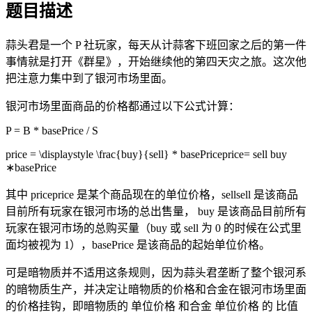
题目描述
蒜头君是一个 P 社玩家，每天从计蒜客下班回家之后的第一件
事情就是打开《群星》，开始继续他的第四天灾之旅。这次他
把注意力集中到了银河市场里面。
银河市场里面商品的价格都通过以下公式计算：
P = B * basePrice / S
price = \displaystyle \frac{buy}{sell} * basePriceprice= sell buy ​
∗basePrice
其中 priceprice 是某个商品现在的单位价格，sellsell 是该商品
目前所有玩家在银河市场的总出售量， buy 是该商品目前所有
玩家在银河市场的总购买量（buy 或 sell 为 0 的时候在公式里
面均被视为 1），basePrice 是该商品的起始单位价格。
可是暗物质并不适用这条规则，因为蒜头君垄断了整个银河系
的暗物质生产，并决定让暗物质的价格和合金在银河市场里面
的价格挂钩，即暗物质的 单位价格 和合金 单位价格 的 比值