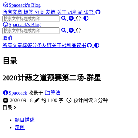
Spaceack's Blog
所有文章
标签
分类
友链
关于
战利品
读书
Spaceack's Blog
取消
所有文章
标签
分类
友链
关于
战利品
读书
目录
2020计蒜之道预赛第二场-群星
Spaceack
收录于
算法
2020-09-18
约 1100 字
预计阅读 3 分钟
目录
题目描述
示例