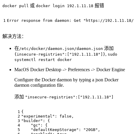
或
报错
docker pull
docker login 192.1.11.18
解决方法：
在
添加
/etc/docker/daemon.json/daemon.json
,
{insecure-registries":["192.1.11.18"]}
sudo
systemctl restart docker
MacOS Docker Desktop -> Preferences -> Docker Engine
Configure the Docker daemon by typing a json Docker
daemon configuration file.
添加
"insecure-registries":["192.1.11.18"]
{

"experimental": false,

"builder": {

    "gc": {

    "defaultKeepStorage": "20GB",
