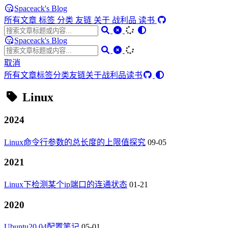
Spaceack's Blog
所有文章
标签
分类
友链
关于
战利品
读书
Spaceack's Blog
取消
所有文章
标签
分类
友链
关于
战利品
读书
Linux
2024
Linux命令行参数的总长度的上限值探究
09-05
2021
Linux下检测某个ip端口的连通状态
01-21
2020
Ubuntu20.04配置笔记
05-01